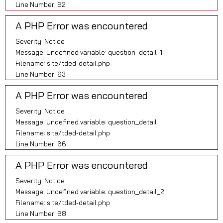
Line Number: 62
A PHP Error was encountered
Severity: Notice
Message: Undefined variable: question_detail_1
Filename: site/tded-detail.php
Line Number: 63
A PHP Error was encountered
Severity: Notice
Message: Undefined variable: question_detail
Filename: site/tded-detail.php
Line Number: 66
A PHP Error was encountered
Severity: Notice
Message: Undefined variable: question_detail_2
Filename: site/tded-detail.php
Line Number: 68