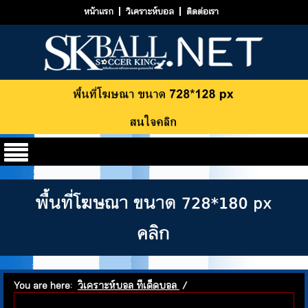
หน้าแรก
วิเคราะห์บอล
ติดต่อเรา
You are here:
วิเคราะห์บอล ทีเด็ดบอล
/
A PHP Error was encountered