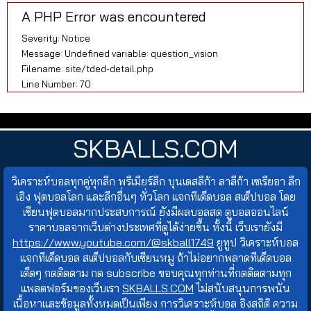
A PHP Error was encountered
Severity: Notice
Message: Undefined variable: question_vision
Filename: site/tded-detail.php
Line Number: 70
SKBALLS.COM
วิเคราะห์บอลทุกคู่ทุกลีก พรีเมียร์ลีก บุนเดสลีก้า ลาลีก้า เซเรียอา ลีก
เอิง ฟุตบอลโลก และลีกอื่นๆ ทั่วโลก แจกทีเด็ดบอล สเต็ปบอล โดย
เซียนฟุตบอลมากประสบการณ์ ยังมีผลบอลสด ดูบอลออนไลน์
ราคาบอลจากเว็บต่างประเทศที่ดูได้ง่ายขึ้น ทั้งนี้ เว็บเรายังมี
https://www.youtube.com/@skball1749
ยูทูป วิเคราะห์บอล
แจกทีเด็ดบอล สเต็ปบอลกับเซียนหมู ถ้าไม่อยากพลาดทีเด็ดบอล
เด็ดๆ กดติดตาม กด subscribe ขอบคุณทุกท่านที่กดติดตามทุก
แพลตฟอร์มของเว็บเรา
SKBALLS.COM
ไม่สนับสนุนการพนัน
เนื้อหาและข้อมูลทั้งหมดเป็นเพียง การวิเคราะห์บอล อิงสถิติ ความ