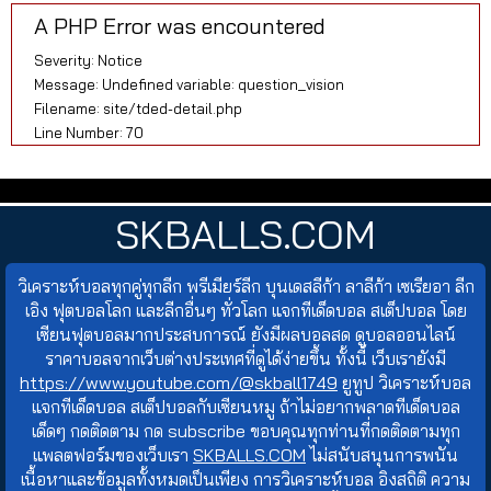
A PHP Error was encountered
Severity: Notice
Message: Undefined variable: question_vision
Filename: site/tded-detail.php
Line Number: 70
SKBALLS.COM
วิเคราะห์บอลทุกคู่ทุกลีก พรีเมียร์ลีก บุนเดสลีก้า ลาลีก้า เซเรียอา ลีก
เอิง ฟุตบอลโลก และลีกอื่นๆ ทั่วโลก แจกทีเด็ดบอล สเต็ปบอล โดย
เซียนฟุตบอลมากประสบการณ์ ยังมีผลบอลสด ดูบอลออนไลน์
ราคาบอลจากเว็บต่างประเทศที่ดูได้ง่ายขึ้น ทั้งนี้ เว็บเรายังมี
https://www.youtube.com/@skball1749
ยูทูป วิเคราะห์บอล
แจกทีเด็ดบอล สเต็ปบอลกับเซียนหมู ถ้าไม่อยากพลาดทีเด็ดบอล
เด็ดๆ กดติดตาม กด subscribe ขอบคุณทุกท่านที่กดติดตามทุก
แพลตฟอร์มของเว็บเรา
SKBALLS.COM
ไม่สนับสนุนการพนัน
เนื้อหาและข้อมูลทั้งหมดเป็นเพียง การวิเคราะห์บอล อิงสถิติ ความ