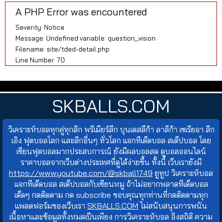
A PHP Error was encountered
Severity: Notice
Message: Undefined variable: question_vision
Filename: site/tded-detail.php
Line Number: 70
SKBALLS.COM
วิเคราะห์บอลทุกคู่ทุกลีก พรีเมียร์ลีก บุนเดสลีก้า ลาลีก้า เซเรียอา ลีก
เอิง ฟุตบอลโลก และลีกอื่นๆ ทั่วโลก แจกทีเด็ดบอล สเต็ปบอล โดย
เซียนฟุตบอลมากประสบการณ์ ยังมีผลบอลสด ดูบอลออนไลน์
ราคาบอลจากเว็บต่างประเทศที่ดูได้ง่ายขึ้น ทั้งนี้ เว็บเรายังมี
https://www.youtube.com/@skball1749
ยูทูป วิเคราะห์บอล
แจกทีเด็ดบอล สเต็ปบอลกับเซียนหมู ถ้าไม่อยากพลาดทีเด็ดบอล
เด็ดๆ กดติดตาม กด subscribe ขอบคุณทุกท่านที่กดติดตามทุก
แพลตฟอร์มของเว็บเรา
SKBALLS.COM
ไม่สนับสนุนการพนัน
เนื้อหาและข้อมูลทั้งหมดเป็นเพียง การวิเคราะห์บอล อิงสถิติ ความ