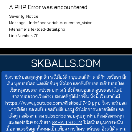
A PHP Error was encountered
Severity: Notice
Message: Undefined variable: question_vision
Filename: site/tded-detail.php
Line Number: 70
SKBALLS.COM
วิเคราะห์บอลทุกคู่ทุกลีก พรีเมียร์ลีก บุนเดสลีก้า ลาลีก้า เซเรียอา ลีก
เอิง ฟุตบอลโลก และลีกอื่นๆ ทั่วโลก แจกทีเด็ดบอล สเต็ปบอล โดย
เซียนฟุตบอลมากประสบการณ์ ยังมีผลบอลสด ดูบอลออนไลน์
ราคาบอลจากเว็บต่างประเทศที่ดูได้ง่ายขึ้น ทั้งนี้ เว็บเรายังมี
https://www.youtube.com/@skball1749
ยูทูป วิเคราะห์บอล
แจกทีเด็ดบอล สเต็ปบอลกับเซียนหมู ถ้าไม่อยากพลาดทีเด็ดบอล
เด็ดๆ กดติดตาม กด subscribe ขอบคุณทุกท่านที่กดติดตามทุก
แพลตฟอร์มของเว็บเรา
SKBALLS.COM
ไม่สนับสนุนการพนัน
เนื้อหาและข้อมูลทั้งหมดเป็นเพียง การวิเคราะห์บอล อิงสถิติ ความ