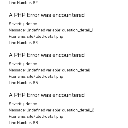
Line Number: 62
A PHP Error was encountered
Severity: Notice
Message: Undefined variable: question_detail_1
Filename: site/tded-detail.php
Line Number: 63
A PHP Error was encountered
Severity: Notice
Message: Undefined variable: question_detail
Filename: site/tded-detail.php
Line Number: 66
A PHP Error was encountered
Severity: Notice
Message: Undefined variable: question_detail_2
Filename: site/tded-detail.php
Line Number: 68