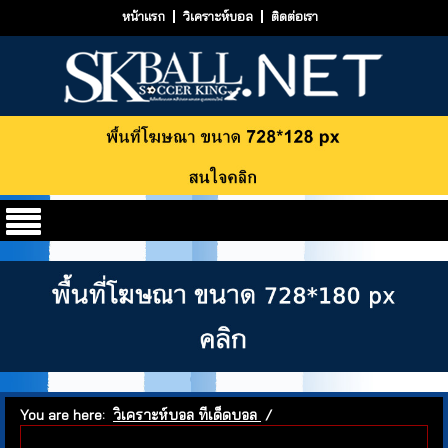
หน้าแรก
วิเคราะห์บอล
ติดต่อเรา
You are here:
วิเคราะห์บอล ทีเด็ดบอล
/
A PHP Error was encountered