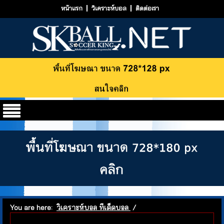
หน้าแรก
วิเคราะห์บอล
ติดต่อเรา
You are here:
วิเคราะห์บอล ทีเด็ดบอล
/
A PHP Error was encountered