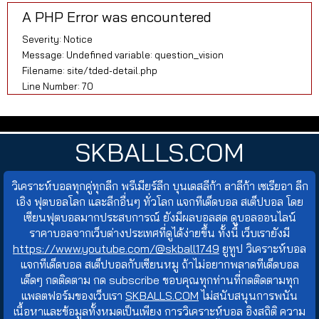
A PHP Error was encountered
Severity: Notice
Message: Undefined variable: question_vision
Filename: site/tded-detail.php
Line Number: 70
SKBALLS.COM
วิเคราะห์บอลทุกคู่ทุกลีก พรีเมียร์ลีก บุนเดสลีก้า ลาลีก้า เซเรียอา ลีก
เอิง ฟุตบอลโลก และลีกอื่นๆ ทั่วโลก แจกทีเด็ดบอล สเต็ปบอล โดย
เซียนฟุตบอลมากประสบการณ์ ยังมีผลบอลสด ดูบอลออนไลน์
ราคาบอลจากเว็บต่างประเทศที่ดูได้ง่ายขึ้น ทั้งนี้ เว็บเรายังมี
https://www.youtube.com/@skball1749
ยูทูป วิเคราะห์บอล
แจกทีเด็ดบอล สเต็ปบอลกับเซียนหมู ถ้าไม่อยากพลาดทีเด็ดบอล
เด็ดๆ กดติดตาม กด subscribe ขอบคุณทุกท่านที่กดติดตามทุก
แพลตฟอร์มของเว็บเรา
SKBALLS.COM
ไม่สนับสนุนการพนัน
เนื้อหาและข้อมูลทั้งหมดเป็นเพียง การวิเคราะห์บอล อิงสถิติ ความ