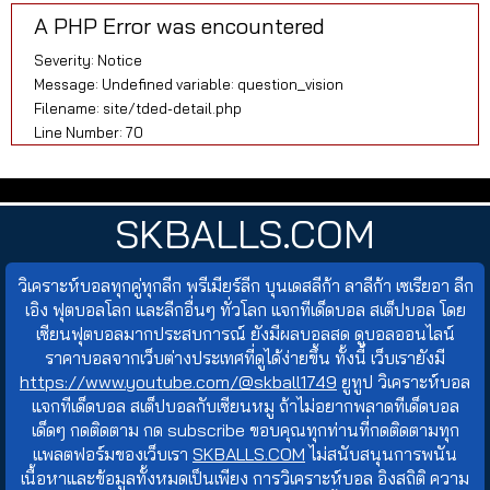
A PHP Error was encountered
Severity: Notice
Message: Undefined variable: question_vision
Filename: site/tded-detail.php
Line Number: 70
SKBALLS.COM
วิเคราะห์บอลทุกคู่ทุกลีก พรีเมียร์ลีก บุนเดสลีก้า ลาลีก้า เซเรียอา ลีก
เอิง ฟุตบอลโลก และลีกอื่นๆ ทั่วโลก แจกทีเด็ดบอล สเต็ปบอล โดย
เซียนฟุตบอลมากประสบการณ์ ยังมีผลบอลสด ดูบอลออนไลน์
ราคาบอลจากเว็บต่างประเทศที่ดูได้ง่ายขึ้น ทั้งนี้ เว็บเรายังมี
https://www.youtube.com/@skball1749
ยูทูป วิเคราะห์บอล
แจกทีเด็ดบอล สเต็ปบอลกับเซียนหมู ถ้าไม่อยากพลาดทีเด็ดบอล
เด็ดๆ กดติดตาม กด subscribe ขอบคุณทุกท่านที่กดติดตามทุก
แพลตฟอร์มของเว็บเรา
SKBALLS.COM
ไม่สนับสนุนการพนัน
เนื้อหาและข้อมูลทั้งหมดเป็นเพียง การวิเคราะห์บอล อิงสถิติ ความ