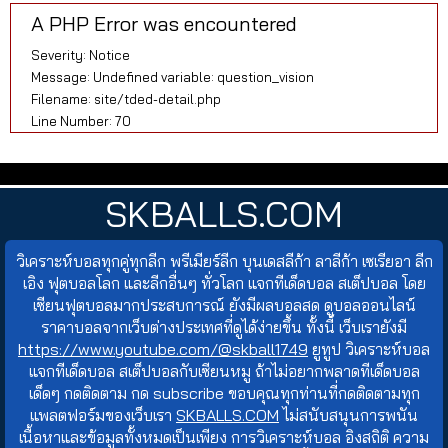
A PHP Error was encountered
Severity: Notice
Message: Undefined variable: question_vision
Filename: site/tded-detail.php
Line Number: 70
SKBALLS.COM
วิเคราะห์บอลทุกคู่ทุกลีก พรีเมียร์ลีก บุนเดสลีก้า ลาลีก้า เซเรียอา ลีก
เอิง ฟุตบอลโลก และลีกอื่นๆ ทั่วโลก แจกทีเด็ดบอล สเต็ปบอล โดย
เซียนฟุตบอลมากประสบการณ์ ยังมีผลบอลสด ดูบอลออนไลน์
ราคาบอลจากเว็บต่างประเทศที่ดูได้ง่ายขึ้น ทั้งนี้ เว็บเรายังมี
https://www.youtube.com/@skball1749
ยูทูป วิเคราะห์บอล
แจกทีเด็ดบอล สเต็ปบอลกับเซียนหมู ถ้าไม่อยากพลาดทีเด็ดบอล
เด็ดๆ กดติดตาม กด subscribe ขอบคุณทุกท่านที่กดติดตามทุก
แพลตฟอร์มของเว็บเรา
SKBALLS.COM
ไม่สนับสนุนการพนัน
เนื้อหาและข้อมูลทั้งหมดเป็นเพียง การวิเคราะห์บอล อิงสถิติ ความ