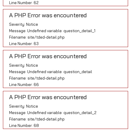
Line Number: 62
A PHP Error was encountered
Severity: Notice
Message: Undefined variable: question_detail_1
Filename: site/tded-detail.php
Line Number: 63
A PHP Error was encountered
Severity: Notice
Message: Undefined variable: question_detail
Filename: site/tded-detail.php
Line Number: 66
A PHP Error was encountered
Severity: Notice
Message: Undefined variable: question_detail_2
Filename: site/tded-detail.php
Line Number: 68