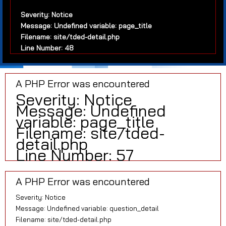
Severity: Notice
Message: Undefined variable: page_title
Filename: site/tded-detail.php
Line Number: 48
A PHP Error was encountered
Severity: Notice
Message: Undefined
variable: page_title
Filename: site/tded-
detail.php
Line Number: 57
A PHP Error was encountered
Severity: Notice
Message: Undefined variable: question_detail
Filename: site/tded-detail.php