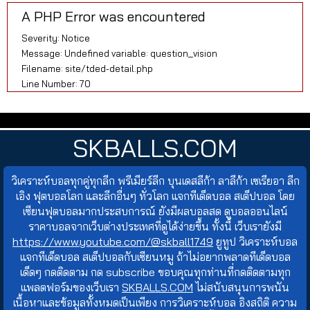
A PHP Error was encountered
Severity: Notice
Message: Undefined variable: question_vision
Filename: site/tded-detail.php
Line Number: 70
SKBALLS.COM
วิเคราะห์บอลทุกคู่ทุกลีก พรีเมียร์ลีก บุนเดสลีก้า ลาลีก้า เซเรียอา ลีก
เอิง ฟุตบอลโลก และลีกอื่นๆ ทั่วโลก แจกทีเด็ดบอล สเต็ปบอล โดย
เซียนฟุตบอลมากประสบการณ์ ยังมีผลบอลสด ดูบอลออนไลน์
ราคาบอลจากเว็บต่างประเทศที่ดูได้ง่ายขึ้น ทั้งนี้ เว็บเรายังมี
https://www.youtube.com/@skball1749
ยูทูป วิเคราะห์บอล
แจกทีเด็ดบอล สเต็ปบอลกับเซียนหมู ถ้าไม่อยากพลาดทีเด็ดบอล
เด็ดๆ กดติดตาม กด subscribe ขอบคุณทุกท่านที่กดติดตามทุก
แพลตฟอร์มของเว็บเรา
SKBALLS.COM
ไม่สนับสนุนการพนัน
เนื้อหาและข้อมูลทั้งหมดเป็นเพียง การวิเคราะห์บอล อิงสถิติ ความ