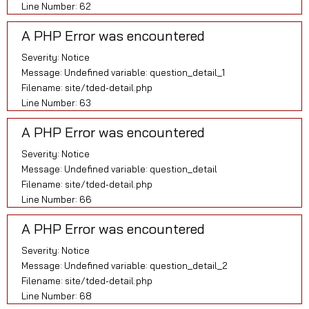
Line Number: 62
A PHP Error was encountered
Severity: Notice
Message: Undefined variable: question_detail_1
Filename: site/tded-detail.php
Line Number: 63
A PHP Error was encountered
Severity: Notice
Message: Undefined variable: question_detail
Filename: site/tded-detail.php
Line Number: 66
A PHP Error was encountered
Severity: Notice
Message: Undefined variable: question_detail_2
Filename: site/tded-detail.php
Line Number: 68