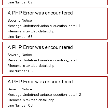
Line Number: 62
A PHP Error was encountered
Severity: Notice
Message: Undefined variable: question_detail_1
Filename: site/tded-detail.php
Line Number: 63
A PHP Error was encountered
Severity: Notice
Message: Undefined variable: question_detail
Filename: site/tded-detail.php
Line Number: 66
A PHP Error was encountered
Severity: Notice
Message: Undefined variable: question_detail_2
Filename: site/tded-detail.php
Line Number: 68