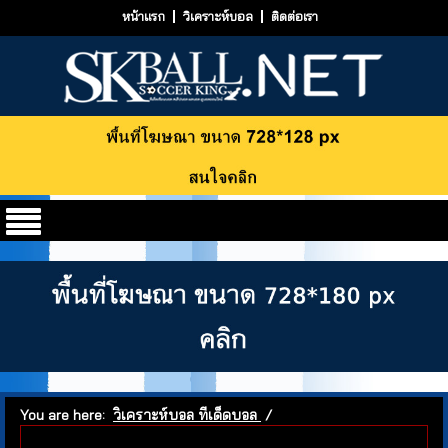
หน้าแรก
วิเคราะห์บอล
ติดต่อเรา
You are here:
วิเคราะห์บอล ทีเด็ดบอล
/
A PHP Error was encountered