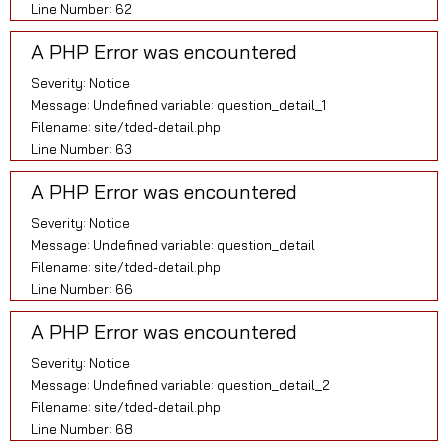
Line Number: 62
A PHP Error was encountered
Severity: Notice
Message: Undefined variable: question_detail_1
Filename: site/tded-detail.php
Line Number: 63
A PHP Error was encountered
Severity: Notice
Message: Undefined variable: question_detail
Filename: site/tded-detail.php
Line Number: 66
A PHP Error was encountered
Severity: Notice
Message: Undefined variable: question_detail_2
Filename: site/tded-detail.php
Line Number: 68