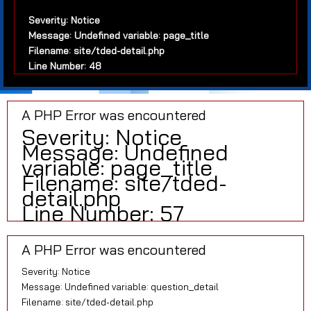
Severity: Notice
Message: Undefined variable: page_title
Filename: site/tded-detail.php
Line Number: 48
A PHP Error was encountered
Severity: Notice
Message: Undefined
variable: page_title
Filename: site/tded-
detail.php
Line Number: 57
A PHP Error was encountered
Severity: Notice
Message: Undefined variable: question_detail
Filename: site/tded-detail.php