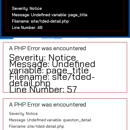
Severity: Notice
Message: Undefined variable: page_title
Filename: site/tded-detail.php
Line Number: 48
A PHP Error was encountered
Severity: Notice
Message: Undefined
variable: page_title
Filename: site/tded-
detail.php
Line Number: 57
A PHP Error was encountered
Severity: Notice
Message: Undefined variable: question_detail
Filename: site/tded-detail.php