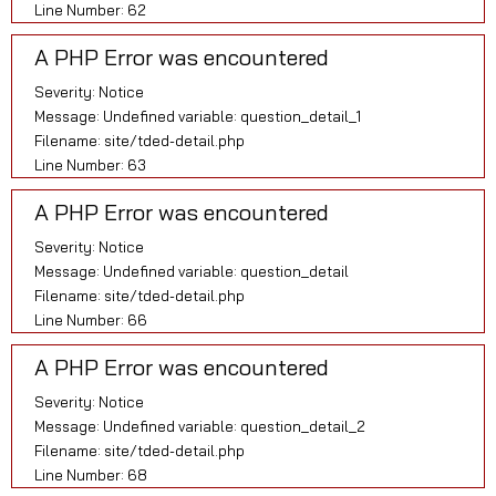
Line Number: 62
A PHP Error was encountered
Severity: Notice
Message: Undefined variable: question_detail_1
Filename: site/tded-detail.php
Line Number: 63
A PHP Error was encountered
Severity: Notice
Message: Undefined variable: question_detail
Filename: site/tded-detail.php
Line Number: 66
A PHP Error was encountered
Severity: Notice
Message: Undefined variable: question_detail_2
Filename: site/tded-detail.php
Line Number: 68