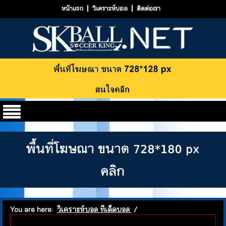
หน้าแรก
วิเคราะห์บอล
ติดต่อเรา
You are here:
วิเคราะห์บอล ทีเด็ดบอล
/
A PHP Error was encountered