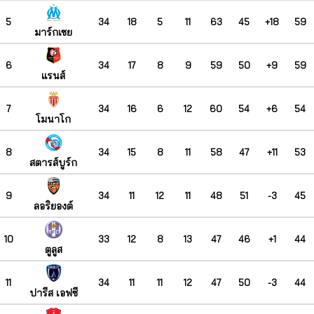
5
34
18
5
11
63
45
+18
59
มาร์กเซย
6
34
17
8
9
59
50
+9
59
แรนส์
7
34
16
6
12
60
54
+6
54
โมนาโก
8
34
15
8
11
58
47
+11
53
สตารส์บูร์ก
9
34
11
12
11
48
51
-3
45
ลอริยองต์
10
33
12
8
13
47
46
+1
44
ตูลูส
11
34
11
11
12
47
50
-3
44
ปารีส เอฟซี