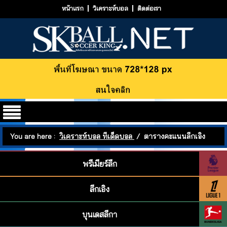
หน้าแรก
วิเคราะห์บอล
ติดต่อเรา
You are here :
วิเคราะห์บอล ทีเด็ดบอล
/
ตารางคะแนนลีกเอิง
พรีเมียร์ลีก
ลีกเอิง
บุนเดสลีกา